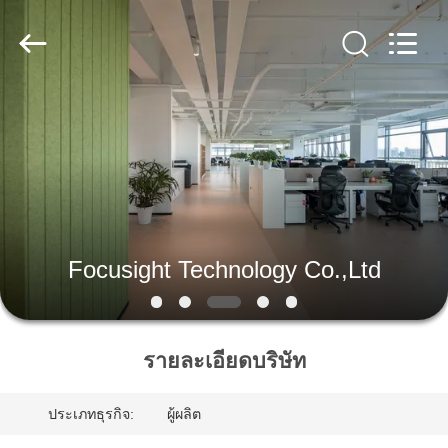
-
2026
Focusight
Technology
Co.,Ltd.
All
Rights
Reserved.
บ้าน
สินค้า
เกี่ยว
Focusight Technology Co.,Ltd
กับ
เรา
รายละเอียดบริษัท
ประเภทธุรกิจ:
ผู้ผลิต
ทัวร์