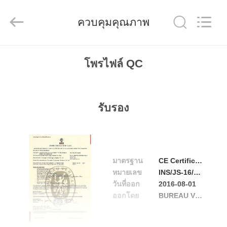
-
2026
Focusight
ควบคุมคุณภาพ
Technology
Co.,Ltd.
All
Rights
Reserved.
บ้าน
โพรไฟล์ QC
สินค้า
รับรอง
เกี่ยว
กับ
มาตรฐาน
CE Certificate
หมายเลข
INS/JS-16/0084-01
เรา
วันที่ออก
2016-08-01
ออกโดย
BUREAU VERITAS
ทัวร์