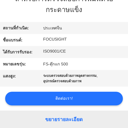
โรงงาน
กระดาษแข็ง
ควบคุม
สถานที่กำเนิด:
ประเทศจีน
FOCUSIGHT
ชื่อแบรนด์:
คุณภาพ
ISO9001/CE
ได้รับการรับรอง:
ติดต่อ
หมายเลขรุ่น:
FS-ตุ๊กแก 500
,
เรา
แสงสูง:
ระบบตรวจสอบด้วยภาพอุตสาหกรรม
อุปกรณ์ตรวจสอบด้วยภาพ
ข่าว
ติดต่อเรา!
ขยายรายละเอียด
ขอ