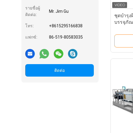
รายชื่อผู้
Mr. Jim Gu
ติดต่อ:
ชุดบำรุง
บรรจุภัณ
โทร:
+8615295166838
ตรวจสอ
แฟกซ์:
86-519-80583035
ติดต่อ