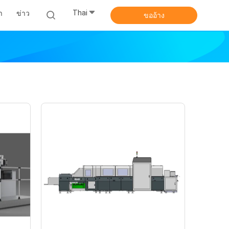
Thai
า
ข่าว
ขออ้าง