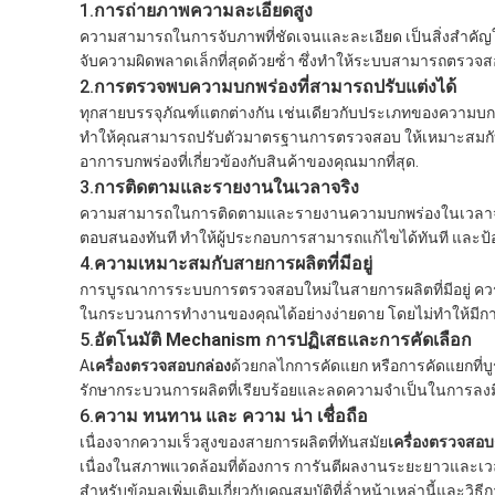
1.
การถ่ายภาพความละเอียดสูง
ความสามารถในการจับภาพที่ชัดเจนและละเอียด เป็นสิ่งสําคั
จับความผิดพลาดเล็กที่สุดด้วยซ้ํา ซึ่งทําให้ระบบสามารถตรว
2.
การตรวจพบความบกพร่องที่สามารถปรับแต่งได้
ทุกสายบรรจุภัณฑ์แตกต่างกัน เช่นเดียวกับประเภทของความบกพร่
ทําให้คุณสามารถปรับตัวมาตรฐานการตรวจสอบ ให้เหมาะสมก
อาการบกพร่องที่เกี่ยวข้องกับสินค้าของคุณมากที่สุด.
3.
การติดตามและรายงานในเวลาจริง
ความสามารถในการติดตามและรายงานความบกพร่องในเวลาจริง
ตอบสนองทันที ทําให้ผู้ประกอบการสามารถแก้ไขได้ทันที และป
4.
ความเหมาะสมกับสายการผลิตที่มีอยู่
การบูรณาการระบบการตรวจสอบใหม่ในสายการผลิตที่มีอยู่ ควรเป็น
ในกระบวนการทํางานของคุณได้อย่างง่ายดาย โดยไม่ทําให้มีการ
5.
อัตโนมัติ Mechanism การปฏิเสธและการคัดเลือก
A
เครื่องตรวจสอบกล่อง
ด้วยกลไกการคัดแยก หรือการคัดแยกที่บู
รักษากระบวนการผลิตที่เรียบร้อยและลดความจําเป็นในการลงม
6.
ความ ทนทาน และ ความ น่า เชื่อถือ
เนื่องจากความเร็วสูงของสายการผลิตที่ทันสมัย
เครื่องตรวจสอบ
เนื่องในสภาพแวดล้อมที่ต้องการ การันตีผลงานระยะยาวและเว
สําหรับข้อมูลเพิ่มเติมเกี่ยวกับคุณสมบัติที่ล้ําหน้าเหล่านี้แล