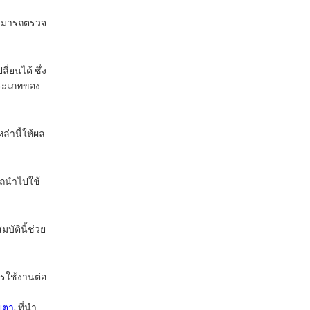
 สามารถตรวจ
ี่ยนได้ ซึ่ง
ระเภทของ
ล่านี้ให้ผล
รถนําไปใช้
ัตินี้ช่วย
ารใช้งานต่อ
ยตา
, ที่นํา