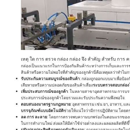
เหตุ ใด การ ตรวจ กล่อง กล่อง จึง สําคัญ สําหรับ การ
กล่องเป็นแนวแรกในการป้องกันสินค้าระหว่างการเก็บและการขน
สินค้าหรือความไม่พอใจที่สําคัญของลูกค้านี่คือเหตุผลว่าทํา
รับประกันความสมบูรณ์ของสินค้า
: กล่องถูกออกแบบมาเพื่อป้องก
เสียหายหรือความปลอดภัยของสินค้าเสี่ยง
ระบบตรวจสอบกล่อง
เพิ่มประสบการณ์ของลูกค้า
: ในหลายสาขาอุตสาหกรรม การบรรจุภ
ประสบการณ์ของลูกค้าโดยรวมและรับประกันความพึงพอใจ.
ตอบสนองมาตรฐานกฎหมาย
: อุตสาหกรรม เช่น ยา, อาหาร, และ อ
บรรจุภัณฑ์แบบอัตโนมัติ
ช่วยให้แน่ใจว่ามีการปฏิบัติตาม โดยตร
ลด การ ละลาย
: โดยการตรวจพบความบกพร่องในตอนแรกของกระบ
ในการทํางานใหม่ ส่งผลให้มีค่าใช้จ่ายต่ําลงและผลผลผลิตที่ดีขึ
ปรับปรุงประสิทธิภาพการดําเนินงาน
: การตรวจสอบแบบอัตโนมั