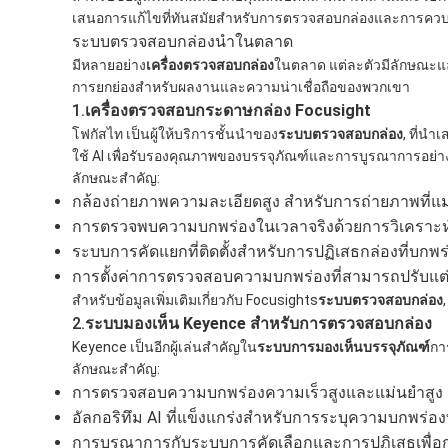
เสนอการแก้ไขที่ทันสมัยสําหรับการตรวจสอบกล่องและการคว
ระบบตรวจสอบกล่องนําในตลาด
มีหลายอย่าง
เครื่องตรวจสอบกล่อง
ในตลาด แต่ละตัวมีลักษณะและ
การยกย่องสําหรับผลงานและความน่าเชื่อถือของพวกเขา
1.
เครื่องตรวจสอบกระดาษกล่อง Focusight
โฟกัสไท เป็นผู้ให้บริการชั้นนําของ
ระบบตรวจสอบกล่อง
, ที่น
ใช้ AI เพื่อรับรองคุณภาพของบรรจุภัณฑ์และการบูรณาการอย่างต่อ
ลักษณะสําคัญ:
กล้องถ่ายภาพความละเอียดสูง สําหรับการถ่ายภาพที่แม
การตรวจพบความบกพร่องในเวลาจริงด้วยการวิเคราะห
ระบบการคัดแยกที่ติดตั้งสําหรับการปฏิเสธกล่องที่บกพร
การตั้งค่าการตรวจสอบความบกพร่องที่สามารถปรับแต่ง
สําหรับข้อมูลเพิ่มเติมเกี่ยวกับ Focusights
ระบบตรวจสอบกล่อง
2.
ระบบมองเห็น Keyence สําหรับการตรวจสอบกล่อง
Keyence เป็นอีกผู้เล่นสําคัญใน
ระบบการมองเห็นบรรจุภัณฑ์
กา
ลักษณะสําคัญ:
การตรวจสอบความบกพร่องความเร็วสูงและแม่นยําสูง
อัลกอริทึม AI ที่แข็งแกร่งสําหรับการระบุความบกพร่อ
การบูรณาการกับระบบการคัดเลือกและการปฏิเสธเพื่อ