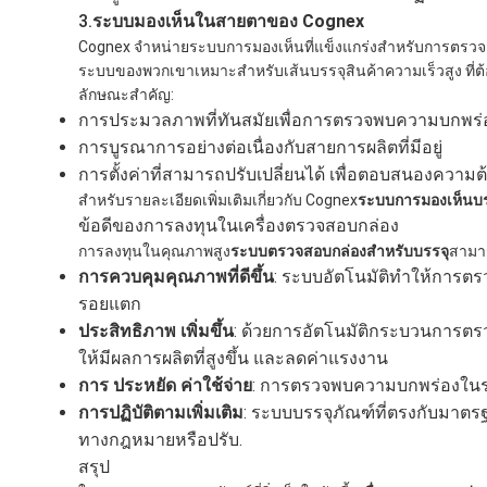
3.
ระบบมองเห็นในสายตาของ Cognex
Cognex จําหน่ายระบบการมองเห็นที่แข็งแกร่งสําหรับการตรวจ
ระบบของพวกเขาเหมาะสําหรับเส้นบรรจุสินค้าความเร็วสูง ที
ลักษณะสําคัญ:
การประมวลภาพที่ทันสมัยเพื่อการตรวจพบความบกพร่อ
การบูรณาการอย่างต่อเนื่องกับสายการผลิตที่มีอยู่
การตั้งค่าที่สามารถปรับเปลี่ยนได้ เพื่อตอบสนองคว
สําหรับรายละเอียดเพิ่มเติมเกี่ยวกับ Cognex
ระบบการมองเห็นบร
ข้อดีของการลงทุนในเครื่องตรวจสอบกล่อง
การลงทุนในคุณภาพสูง
ระบบตรวจสอบกล่องสําหรับบรรจุ
สามาร
การควบคุมคุณภาพที่ดีขึ้น
: ระบบอัตโนมัติทําให้การต
รอยแตก
ประสิทธิภาพ เพิ่มขึ้น
: ด้วยการอัตโนมัติกระบวนการตรว
ให้มีผลการผลิตที่สูงขึ้น และลดค่าแรงงาน
การ ประหยัด ค่าใช้จ่าย
: การตรวจพบความบกพร่องในระ
การปฏิบัติตามเพิ่มเติม
: ระบบบรรจุภัณฑ์ที่ตรงกับมา
ทางกฎหมายหรือปรับ.
สรุป