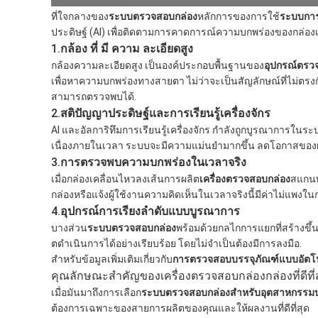
ที่ใจกลางของ
ระบบตรวจสอบกล่อง
หลักการของการใช้
ระบบการ
ประดิษฐ์ (AI) เพื่อติดตามการคาดการณ์ความบกพร่องของกล่องเม
1.
กล้อง ที่ มี ความ ละเอียดสูง
กล้องความละเอียดสูง เป็นองค์ประกอบพื้นฐานของ
อุปกรณ์ตรว
เพื่อหาความบกพร่องทางสายตา ไม่ว่าจะเป็นสัญลักษณ์ที่ไม่ตรงก
สามารถตรวจพบได้.
2.
สติปัญญาประดิษฐ์และการเรียนรู้เครื่องจักร
AI และอัลการิทึมการเรียนรู้เครื่องจักร กําลังถูกบูรณากา
เนื่องภายในเวลา ระบบจะมีความแม่นยํามากขึ้น ลดโอกาสขอ
3.
การตรวจพบความบกพร่องในเวลาจริง
เมื่อกล่องเคลื่อนไหวลงเส้นการผลิต
เครื่องตรวจสอบกล่อง
สแกนท
กล่องหรือแจ้งผู้ใช้งานความคิดเห็นในเวลาจริงนี้มีค่าไม่
4.
อุปกรณ์การเรียงลําดับแบบบูรณาการ
บางส่วน
ระบบตรวจสอบกล่อง
พร้อมด้วยกลไกการแยกที่สร้างขึ้น
ตดําเนินการได้อย่างเรียบร้อย โดยไม่จําเป็นต้องมีการลงมือ.
สําหรับข้อมูลเพิ่มเติมเกี่ยวกับ
การตรวจสอบบรรจุภัณฑ์แบบอัตโน
คุณลักษณะสําคัญของเครื่องตรวจสอบกล่องกล่องที่ดีที่
เมื่อมันมาถึงการเลือก
ระบบตรวจสอบกล่องสําหรับอุตสาหกรรมบ
ต้องการเฉพาะของสายการผลิตของคุณและให้ผลงานที่ดีที่สุด