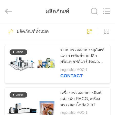
-
2026
Focusight
ผลิตภัณฑ์
Technology
Co.,Ltd.
All
Rights
Reserved.
32
บ้าน
ผลิตภัณฑ์ทั้งหมด
เครื่องตรวจสอบ
สินค้า
Focusight
ระบบตรวจสอบบรรจุภัณฑ์
และการพิมพ์ขายปลีก
พร้อมซอฟต์แวร์ประมวล
เกี่ยว
ผลข้อมูลประสิทธิภาพสูง
negotiable MOQ:1
CONTACT
กับ
30
เครื่องตรวจสอบการ
เรา
เครื่องตรวจสอบการพิมพ์
กล่องพับ FMCG, เครื่อง
พิมพ์
ตรวจสอบโฟกัส 3.5T
ทัวร์
negotiable MOQ:1