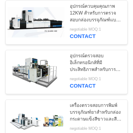
อุปกรณ์ควบคุมคุณภาพ
12KW สำหรับการตรวจ
21
สอบกล่องบรรจุภัณฑ์แบบ
อุปกรณ์ตรวจสอบ
หลายแพ็คแบบของเหลว
negotiable MOQ:1
CONTACT
อิเล็กทรอนิกส์
อุปกรณ์ตรวจสอบ
อิเล็กทรอนิกส์ที่มี
ประสิทธิภาพสำหรับการ
เรียงลำดับการพิมพ์กล่อง
13
negotiable MOQ:1
ยา
CONTACT
ระบบวิชั่นควบคุม
คุณภาพ
เครื่องตรวจสอบการพิมพ์
บรรจุภัณฑ์ยาสำหรับกล่อง
กระดาษแข็งสีขาวและสี
เทา
negotiable MOQ:1