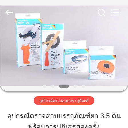
-
2026
Focusight
Technology
Co.,Ltd.
All
Rights
Reserved.
บ้าน
สินค้า
เกี่ยว
กับ
เรา
อุปกรณ์ตรวจสอบบรรจุภัณฑ์
อุปกรณ์ตรวจสอบบรรจุภัณฑ์ยา 3.5 ตัน
ทัวร์
พร้อมการปฏิเสธสองครั้ง