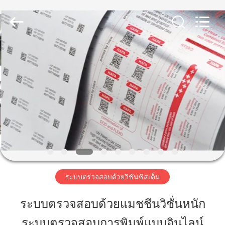
-
2026
Focusight
Technology
Co.,Ltd.
All
Rights
Reserved.
บ้าน
สินค้า
เกี่ยว
กับ
เรา
ระบบตรวจสอบด้วยวิชันซิสเต็ม
ระบบตรวจสอบด้วยแมชชีนวิชั่นหนัก
ทัวร์
ระบบตรวจสอบการพิมพ์แบบอินไลน์