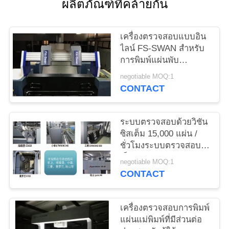
ผลิตภัณฑ์ที่คล้ายกัน
ใบ
เสนอ
เครื่องตรวจสอบแบบอิน
ไลน์ FS-SWAN สำหรับ
ราคา
การพิมพ์แผ่นพับ
Focusight สำหรับ 1040
negotiable MOQ:1
มม. × 720 มม
CONTACT
แผนผัง
เว็บไซต์
ระบบตรวจสอบด้วยวิชัน
ซิสเต็ม 15,000 แผ่น /
ชั่วโมงระบบตรวจสอบ
PRIVACY
เว็บแคบ
negotiable MOQ:1
POLICY
CONTACT
เครื่องตรวจสอบการพิมพ์
แผ่นแม่พิมพ์ที่มีส่วนต่อ