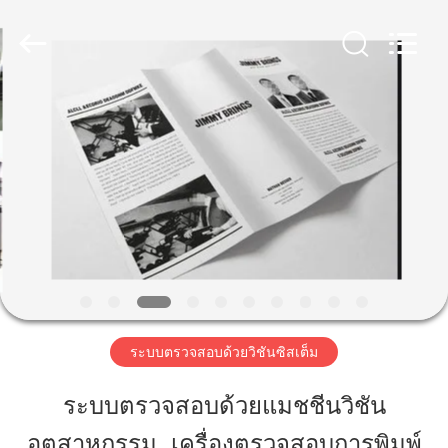
-
2026
Focusight
Technology
Co.,Ltd.
All
Rights
Reserved.
บ้าน
สินค้า
เกี่ยว
กับ
เรา
ระบบตรวจสอบด้วยวิชันซิสเต็ม
ระบบตรวจสอบด้วยแมชชีนวิชัน
ทัวร์
อุตสาหกรรม, เครื่องตรวจสอบการพิมพ์