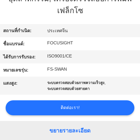
โรงงาน
เฟล็กโซ
ควบคุม
สถานที่กำเนิด:
ประเทศจีน
FOCUSIGHT
ชื่อแบรนด์:
คุณภาพ
ISO9001/CE
ได้รับการรับรอง:
ติดต่อ
FS-SWAN
หมายเลขรุ่น:
,
เรา
แสงสูง:
ระบบตรวจสอบด้วยภาพความเร็วสูง
ระบบตรวจสอบด้วยสายตา
ข่าว
ติดต่อเรา!
ขยายรายละเอียด
ขอ