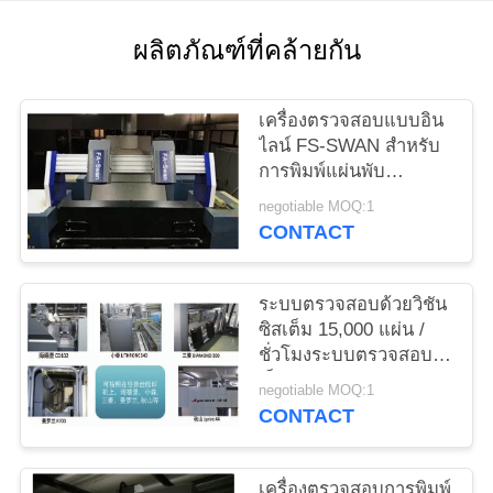
ใบ
ผลิตภัณฑ์ที่คล้ายกัน
เสนอ
ราคา
เครื่องตรวจสอบแบบอิน
ไลน์ FS-SWAN สำหรับ
การพิมพ์แผ่นพับ
Focusight สำหรับ 1040
แผนผัง
negotiable MOQ:1
มม. × 720 มม
CONTACT
เว็บไซต์
ระบบตรวจสอบด้วยวิชัน
PRIVACY
ซิสเต็ม 15,000 แผ่น /
ชั่วโมงระบบตรวจสอบ
POLICY
เว็บแคบ
negotiable MOQ:1
CONTACT
เครื่องตรวจสอบการพิมพ์