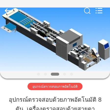
-
2026
Focusight
Technology
Co.,Ltd.
All
Rights
Reserved.
บ้าน
สินค้า
เกี่ยว
กับ
เรา
อุปกรณ์ตรวจสอบภาพอัตโนมัติ
อุปกรณ์ตรวจสอบด้วยภาพอัตโนมัติ 8
ทัวร์
ตัน, เครื่องตรวจสอบด้วยสายตา