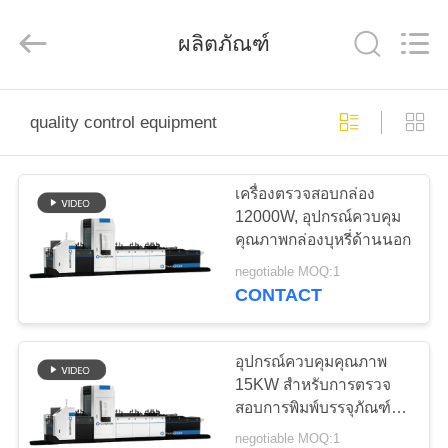
-
2025
Focusight
ผลิตภัณฑ์
Technology
Co.,Ltd.
All
Rights
Reserved.
บ้าน
quality control equipment
สินค้า
เครื่องตรวจสอบกล่อง
12000W, อุปกรณ์ควบคุม
คุณภาพกล่องบุหรี่ด้านนอก
เกี่ยว
negotiable MOQ:1
CONTACT
กับ
เรา
อุปกรณ์ควบคุมคุณภาพ
15KW สำหรับการตรวจ
สอบการพิมพ์บรรจุภัณฑ์
ทัวร์
สินค้าที่เคลื่อนย้ายเร็ว
negotiable MOQ:1