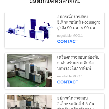
ผลิตภัณฑ์ที่คล้ายกัน
ใบ
เสนอ
อุปกรณ์ตรวจสอบ
อิเล็กทรอนิกส์ Focusight
ราคา
สูงถึง 90 มม. × 90 มม.
และสูงสุด 480 มม. ×
negotiable MOQ:1
420 มม
CONTACT
แผนผัง
เว็บไซต์
เครื่องตรวจสอบกล่องพับ
ยาสำหรับตรวจจับข้อ
บกพร่องในการพิมพ์
PRIVACY
negotiable MOQ:1
POLICY
CONTACT
อุปกรณ์ตรวจสอบ
อิเล็กทรอนิกส์ 4.5 ตัน