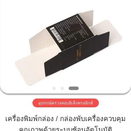
-
2026
Focusight
Technology
Co.,Ltd.
All
Rights
Reserved.
บ้าน
สินค้า
เกี่ยว
กับ
เรา
อุปกรณ์ตรวจสอบอิเล็กทรอนิกส์
เครื่องพิมพ์กล่อง / กล่องพับเครื่องควบคุม
ทัวร์
คุณภาพด้วยระบบซ้อนอัตโนมัติ