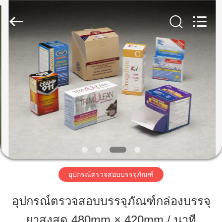
-
2026
Focusight
Technology
Co.,Ltd.
All
Rights
Reserved.
บ้าน
สินค้า
เกี่ยว
กับ
เรา
อุปกรณ์ตรวจสอบบรรจุภัณฑ์
อุปกรณ์ตรวจสอบบรรจุภัณฑ์กล่องบรรจุ
ทัวร์
ยาสูงสุด 480mm × 420mm / นาที