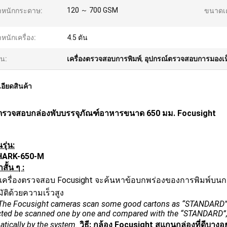
120 ～ 700 GSM
ำหนักกระดาษ:
ขนาดเค
ำหนักเครื่อง:
4.5 ตัน
้น:
เครื่องตรวจสอบการพิมพ์
,
อุปกรณ์ตรวจสอบการมองเห
อียดสินค้า
รวจสอบกล่องพับบรรจุภัณฑ์อาหารขนาด 650 มม. Focusight
ุ่น:
HARK-650-M
ั้น ๆ :
 เครื่องตรวจสอบ Focusight จะค้นหาข้อบกพร่องของการพิมพ์บนกล่อง
ัติด้วยความเร็วสูง
he Focusight cameras scan some good cartons as “STANDARD” and
ted be scanned one by one and compared with the “STANDARD”, an
tically by the system.
วิธี: กล้อง Focusight สแกนกล่องที่ดีบางอ