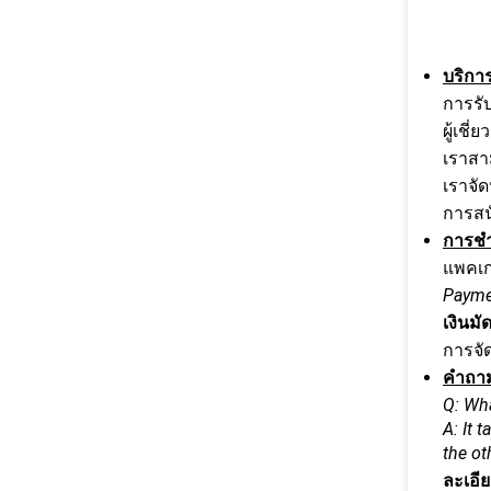
บริกา
การรั
ผู้เช
เราสาม
เราจั
การสน
การชำ
แพคเก
Paymen
เงินมั
การจัด
คำถาม
Q: Wha
A: It 
the ot
ละเอีย