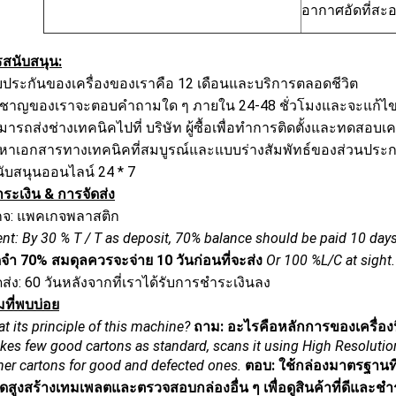
อากาศอัดที่สะอ
รสนับสนุน:
บประกันของเครื่องของเราคือ 12 เดือนและบริการตลอดชีวิต
ี่ยวชาญของเราจะตอบคำถามใด ๆ ภายใน 24-48 ชั่วโมงและจะแก้ไขให้
ารถส่งช่างเทคนิคไปที่ บริษัท ผู้ซื้อเพื่อทำการติดตั้งและทดสอบเคร
ดหาเอกสารทางเทคนิคที่สมบูรณ์และแบบร่างสัมพัทธ์ของส่วนประก
ับสนุนออนไลน์ 24 * 7
ระเงิน & การจัดส่ง
จ: แพคเกจพลาสติก
t: By 30 % T / T as deposit, 70% balance should be paid 10 day
ดจำ 70% สมดุลควรจะจ่าย 10 วันก่อนที่จะส่ง
Or 100 %L/C at sight.
ส่ง: 60 วันหลังจากที่เราได้รับการชำระเงินลง
ที่พบบ่อย
t its principle of this machine?
ถาม: อะไรคือหลักการของเครื่องน
takes few good cartons as standard, scans it using High Resoluti
her cartons for good and defected ones.
ตอบ: ใช้กล่องมาตรฐานที
ดสูงสร้างเทมเพลตและตรวจสอบกล่องอื่น ๆ เพื่อดูสินค้าที่ดีและชำ