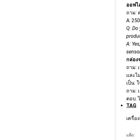
ออฟไล
ถาม: ค
A: 25
Q: Do 
produc
A: Yes
sensor
กล่อง
ถาม: 
และไม
เป็น:
ถาม: 
ตอบ: 
TAG
เครื่
แท็ก: