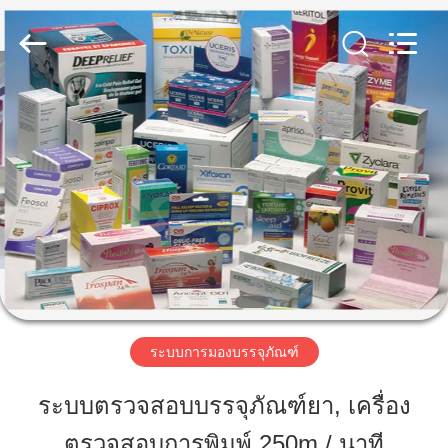
-
2026
Focusight
Technology
Co.,Ltd.
All
Rights
Reserved.
บ้าน
สินค้า
เกี่ยว
กับ
เรา
ระบบการมองบรรจุภัณฑ์
ระบบตรวจสอบบรรจุภัณฑ์ยา, เครื่อง
ทัวร์
ตรวจสอบการพิมพ์ 250m / นาที