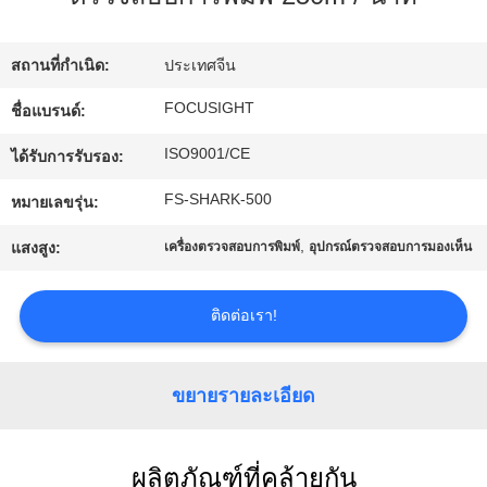
โรงงาน
สถานที่กำเนิด:
ประเทศจีน
ควบคุม
FOCUSIGHT
ชื่อแบรนด์:
ISO9001/CE
คุณภาพ
ได้รับการรับรอง:
FS-SHARK-500
หมายเลขรุ่น:
ติดต่อ
,
แสงสูง:
เครื่องตรวจสอบการพิมพ์
อุปกรณ์ตรวจสอบการมองเห็น
เรา
ติดต่อเรา!
ข่าว
ขยายรายละเอียด
ขอ
ผลิตภัณฑ์ที่คล้ายกัน