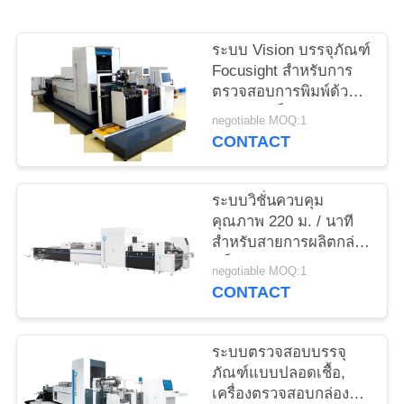
ใบ
ระบบ Vision บรรจุภัณฑ์
เสนอ
Focusight สำหรับการ
ตรวจสอบการพิมพ์ด้วย
ราคา
กระดาษแข็ง
negotiable MOQ:1
CONTACT
แผนผัง
ระบบวิชั่นควบคุม
เว็บไซต์
คุณภาพ 220 ม. / นาที
สำหรับสายการผลิตกล่อง
แข็ง
PRIVACY
negotiable MOQ:1
CONTACT
POLICY
ระบบตรวจสอบบรรจุ
ภัณฑ์แบบปลอดเชื้อ,
เครื่องตรวจสอบกล่อง