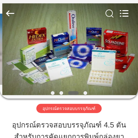
-
2026
Focusight
Technology
Co.,Ltd.
All
Rights
Reserved.
บ้าน
สินค้า
เกี่ยว
กับ
เรา
อุปกรณ์ตรวจสอบบรรจุภัณฑ์
อุปกรณ์ตรวจสอบบรรจุภัณฑ์ 4.5 ตัน
ทัวร์
สำหรับการคัดแยกการพิมพ์กล่องยา