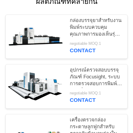
ผลิตภัณฑ์ที่คล้ายกัน
ใบ
เสนอ
กล่องบรรจุยาสำหรับงาน
พิมพ์ระบบควบคุม
ราคา
คุณภาพการมองเห็นรุ่น
Shark-500
negotiable MOQ:1
CONTACT
แผนผัง
เว็บไซต์
อุปกรณ์ตรวจสอบบรรจุ
ภัณฑ์ Focusight, ระบบ
การตรวจสอบการพิมพ์
PRIVACY
กล่องให้อาหารคู่
negotiable MOQ:1
POLICY
CONTACT
เครื่องตรวจกล่อง
กระดาษลูกฟูกสำหรับ