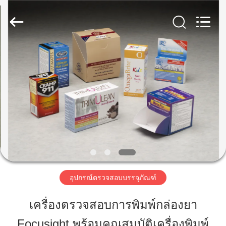
-
2026
Focusight
Technology
Co.,Ltd.
All
Rights
Reserved.
บ้าน
สินค้า
เกี่ยว
กับ
เรา
อุปกรณ์ตรวจสอบบรรจุภัณฑ์
เครื่องตรวจสอบการพิมพ์กล่องยา
ทัวร์
Focusight พร้อมคุณสมบัติเครื่องพิมพ์