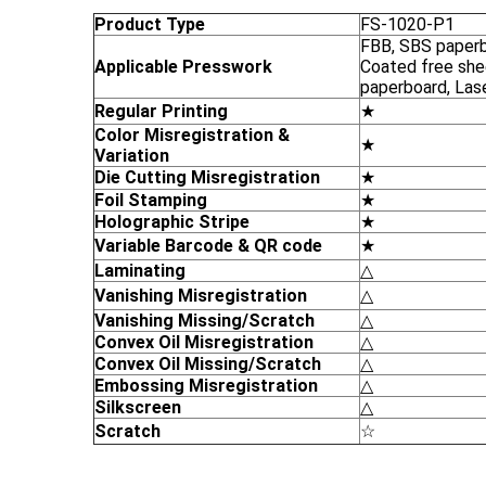
Product Type
FS-1020-P1
FBB, SBS paper
Applicable Presswork
Coated free she
paperboard, Las
Regular Printing
★
Color Misregistration &
★
Variation
Die Cutting Misregistration
★
Foil Stamping
★
Holographic Stripe
★
Variable Barcode & QR code
★
Laminating
△
Vanishing Misregistration
△
Vanishing Missing/Scratch
△
Convex Oil Misregistration
△
Convex Oil Missing/Scratch
△
Embossing Mis
registration
△
Silkscreen
△
Scratch
☆