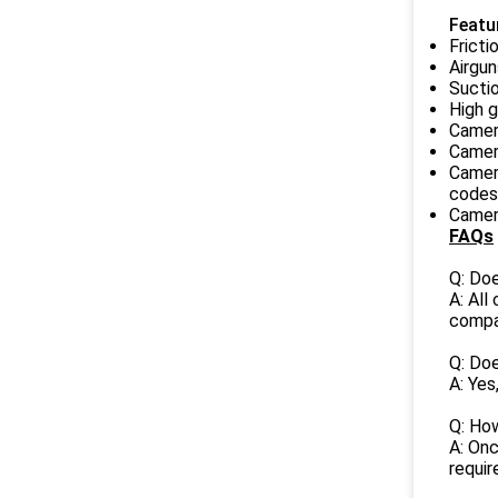
Featu
Fricti
Airgun
Suctio
High 
Camera
Camer
Camera
codes
Camer
FAQs
Q: Doe
A: All
compa
Q: Doe
A: Yes
Q: How
A: Onc
requir