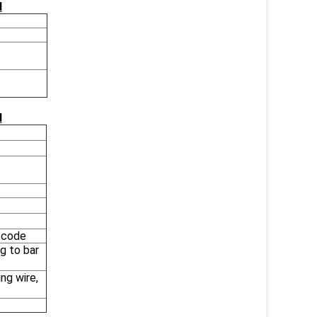
N
N
d code
g to bar
ng wire,