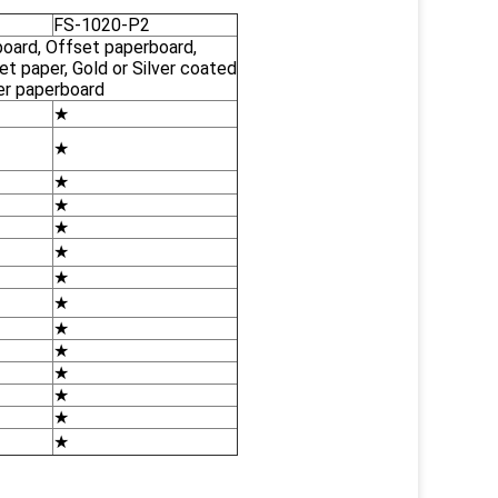
FS-1020-P2
board,
Offset paperboard,
et paper
, Gold or Silver coated
er paperboard
★
★
★
★
★
★
★
★
★
★
★
★
★
★