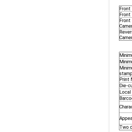
Front
Front
Front
Camer
Rever
Camer
Minim
Minimu
Minim
stamp
Print 
Die-cu
Local
Barco
Chara
Appea
Two d