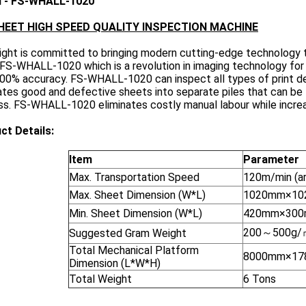
 - FS-WHALL-1020
SHEET HIGH SPEED QUALITY INSPECTION MACHINE
ight is committed to bringing modern cutting-edge technology 
 FS-WHALL-1020 which is a revolution in imaging technology fo
00% accuracy. FS-WHALL-1020 can inspect all types of print de
tes good and defective sheets into separate piles that can be 
ss. FS-WHALL-1020 eliminates costly manual labour while incre
ct Details:
Item
Parameter
Max. Transportation Speed
120m/min (a
Max. Sheet Dimension (W*L)
1020mm×102
Min. Sheet Dimension (W*L)
420mm×30
200～500g/
Suggested Gram Weight
Total Mechanical Platform
8000mm×17
Dimension (L*W*H)
Total Weight
6 Tons