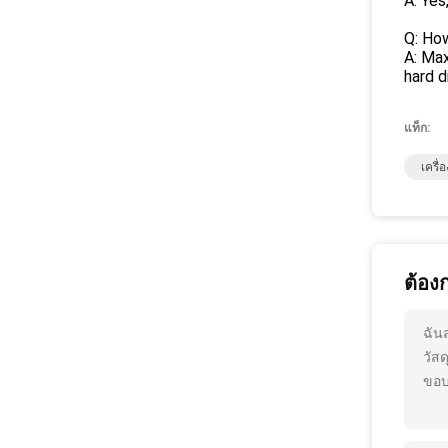
A: Yes
Q: Ho
A: Ma
hard d
แท็ก:
เครื
ต้อง
ฉัน
วัสด
ขอบ