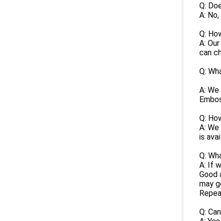
Q: Doe
A: No,
Q: How
A: Our
can ch
Q: Wha
A: We 
Emboss
Q: Ho
A: We 
is ava
Q: Wha
A: If 
Good a
may go
Repea
Q: Ca