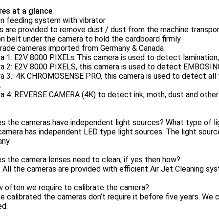
res at a glance
on feeding system with vibrator
s are provided to remove dust / dust from the machine transpo
n belt under the camera to hold the cardboard firmly
grade cameras imported from Germany & Canada
 1: E2V 8000 PIXELs This camera is used to detect lamination,
a 2: E2V 8000 PIXELS, this camera is used to detect EMBOSI
 3.: 4K CHROMOSENSE PRO, this camera is used to detect all ty
.
a 4: REVERSE CAMERA (4K) to detect ink, moth, dust and other 
s the cameras have independent light sources? What type of lig
 camera has independent LED type light sources. The light sour
ny.
s the camera lenses need to clean, if yes then how?
, All the cameras are provided with efficient Air Jet Cleaning s
 often we require to calibrate the camera?
e calibrated the cameras don’t require it before five years. We c
ed.