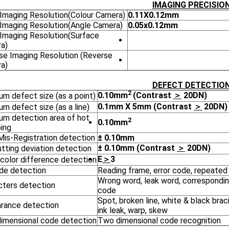
IMAGING PRECISIO
 Imaging Resolution(Colour Camera)
0.11X0.12mm
 Imaging Resolution(Angle Camera)
0.05x0.12mm
 Imaging Resolution(Surface
a)
se Imaging Resolution (Reverse
a)
DEFECT DETECTIO
2
0.10mm
(Contrast
＞
20DN)
um defect size (as a point)
0.1mm X 5mm (Contrast
＞
20DN)
m defect size (as a line)
um detection area of hot
2
0.10mm
ing
Mis-Registration detection
± 0.10mm
± 0.10mm (Contrast
＞
20DN)
tting deviation detection
E
＞
3
 color difference detection
de detection
Reading frame, error code, repeate
Wrong word, leak word, correspondin
cters detection
code
Spot, broken line, white & black braci
rance detection
ink leak, warp, skew
imensional code detection
Two dimensional code recognition