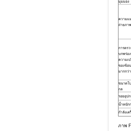
มุมมอง
ความแม
ถ่ายภา
การตรวจ
บกพร่องท
ความเปร
ของข้อบ
มากกว่า
ขนาดโป
กล
รอยอุปก
น้ำหนัก
กำลังเคร
ภาพ F