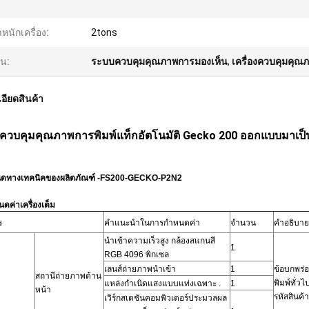
ำหนักเครื่อง:
2tons
้น:
ระบบควบคุมคุณภาพการมองเห็น
,
เครื่องควบคุมคุณ
อียดสินค้า
องควบคุมคุณภาพการพิมพ์แท็กอัตโนมัติ Gecko 200 ออกแบบมาเป็นพ
นดทางเทคนิคของผลิตภัณฑ์ -FS200-GECKO-P2N2
ดค่าเครื่องเต็ม
ร
คำแนะนำในการกำหนดค่า
จำนวน
คำอธิบาย
นำเข้าความเร็วสูง
กล้องสแกนสี
1
RGB 4096 พิกเซล
เลนส์ถ่ายภาพนำเข้า
1
ข้อบกพร่
สถานีถ่ายภาพด้าน
พิมพ์ทั่วไ
แหล่งกำเนิดแสงแบบแท่งเฉพาะ
.
1
หน้า
รหัสสินค้า
เวิร์กสเตชันคอมพิวเตอร์ประมวลผล