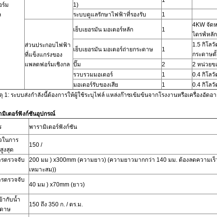
1
ร์ม
1)
ล
ระบบดูแลรักษาไฟฟ้าที่รองรับ
1
4KW
จัด
เย็บเยอรมัน
มอเตอร์หลัก
1
ไดรฟ์หลั
1.5 กิโลวั
ส่วนประกอบไฟฟ้า
เย็บเยอรมัน
มอเตอร์ถ่ายกระดาษ
1
กระดาษตั้
ที่แข็งแกร่งของ
แพลตฟอร์มเชิงกล
ปั๊ม
2
2
หน่วยข
รวบรวมมอเตอร์
1
0.4 กิโลวั
มอเตอร์รับของเสีย
1
0.4 กิโลวั
 1: ระบบส่งกำลังนี้ต้องการให้ผู้ใช้ระบุไฟล์
แหล่งก๊าซเข้มข้นจากโรงงานหรือเครื่องอั
มิเตอร์ฟังก์ชันอุปกรณ์
ร
พารามิเตอร์ฟังก์ชัน
็วในการ
150
/
สูงสุด
รตรวจจับ
200 มม
)
x300mm (ความยาว) (ความยาวมากกว่า 140 มม. ต้องลดความเร็ว
เหมาะสม))
รตรวจจับ
40 มม
)
x70mm (ยาว)
ข้ากับน้ำ
150
ถึง
350 ก. / ตร.ม.
ะดาษ