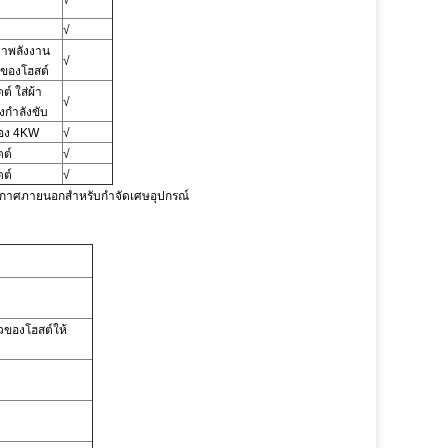
√
√
หาพลังงาน
√
กของโฮสต์
ตต์
ใส่ผ้า
√
งกำลังขับ
อง
4KW
√
ตต์
√
ตต์
√
ดอากาศภายนอกสำหรับกำจัดเศษอุปกรณ์
ของโฮสต์ให้