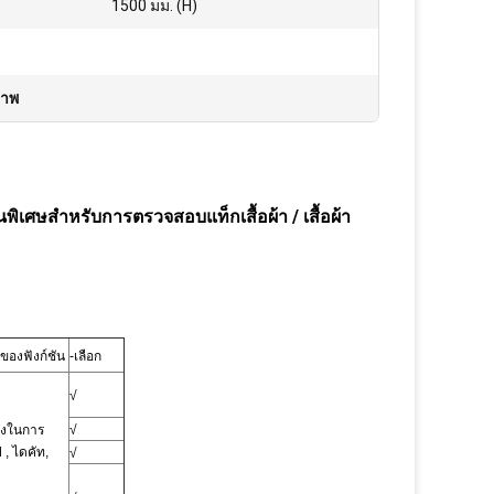
1500 มม. (H)
ภาพ
ิเศษสำหรับการตรวจสอบแท็กเสื้อผ้า / เสื้อผ้า
ของฟังก์ชัน
-เลือก
√
องในการ
√
ป
, ไดคัท,
√