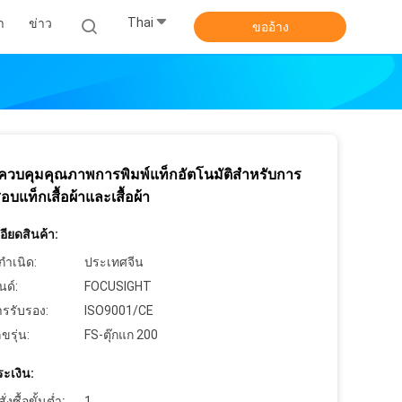
Thai
า
ข่าว
ขออ้าง
องควบคุมคุณภาพการพิมพ์แท็กอัตโนมัติสำหรับการ
บแท็กเสื้อผ้าและเสื้อผ้า
ียดสินค้า:
กำเนิด:
ประเทศจีน
นด์:
FOCUSIGHT
ารรับรอง:
ISO9001/CE
ขรุ่น:
FS-ตุ๊กแก 200
ะเงิน:
งซื้อขั้นต่ำ:
1