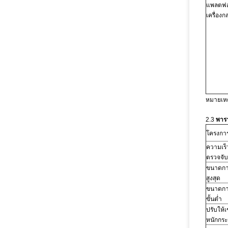
แพลตฟอ
เครื่องก
หมายเหตุ
2.3
พารา
โครงกา
ความเร
ตรวจจับ
ขนาดกา
สูงสุด
ขนาดกา
ขั้นต่ำ
ปรับให้เ
หนักกร