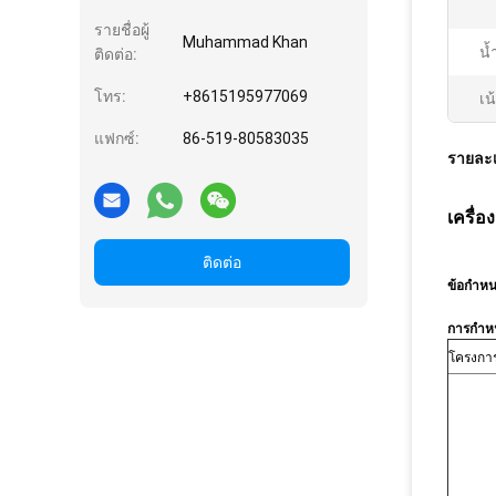
รายชื่อผู้
Muhammad Khan
น้
ติดต่อ:
โทร:
+8615195977069
เน
แฟกซ์:
86-519-80583035
รายละเ
เครื่
ติดต่อ
ข้อกำห
การกำหน
โครงกา