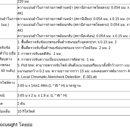
220 มม
ความแม่นยำในการถ่ายภาพด้านหน้า (สถานีถ่ายภาพโดยตรง):
0.054 มม. x 
4K)
่นยำในการ
ความแม่นยำในการถ่ายภาพด้านหน้า (สถานีเอียง):
0.054 มม. x 0.15 มม. (ก
พ
(มม.)
ความแม่นยำในการถ่ายภาพย้อนกลับ (สถานีถ่ายภาพโดยตรง):
0.054 มม. x 
4K)
ความแม่นยำในการถ่ายภาพย้อนกลับ (สถานีสะท้อน):
0.054 มม. x 0.15 มม. 
1.
พื้นที่ตรวจจับข้อบกพร่องขั้นต่ำเช่นรอยรั่วจุดสกปรก: s
0.15 มม. 2
จับข้อ
2.
พื้นที่ตรวจจับขั้นต่ำของข้อบกพร่องจากการไหม้ร้อน:
.2 มม. 2
ั่วไป (เมื่อ
3.
การตรวจจับอคติทับ:
.1 มม
ียบต่าง
4.
การตรวจจับความเบี่ยงเบนของการตัดตาย:
.1 มม
กพร่อง
5.
Pull line: สามารถตรวจจับไฟล์
เส้นดึงแนวนอนหรือแนวตั้งที่กว้างกว่า
แนวต
40 ระดับ)
แนวนอนกว้าง 0.2 มม. ความยาวมากกว่า 15 มม. และคอนทราสต์มากกว่า 4
6.
Local Chromatic Abercheck Detection
, E-3ELab
รไฟล์ทาง
3.65 ม
x
1mx1.49m (L * W * H) มาตรฐาน
รณ์
3.65 ม
x
2 ม. x 1.8 ม. (L * W * H)
กล
2
ตัน
ื่องเต็ม
10 กิโลวัตต์
ocusight โดยย่อ: