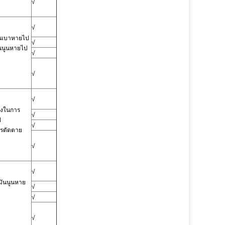
√
√
ันเบาหายไป
√
ันนูนหายไป
√
√
√
องในการ
√
ป
√
รตัดตาย
√
√
มันนูนหาย
√
√
√