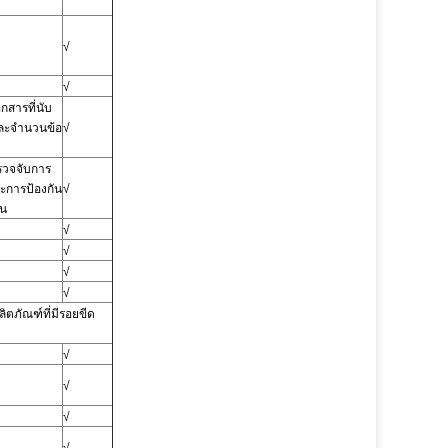
√
√
กสารที่นับ
ละจำนวนข้อ
√
รวจจับการ
ะการป้องกัน
√
วน
√
√
√
√
ตภัณฑ์ที่มีรอยขีด
√
√
√