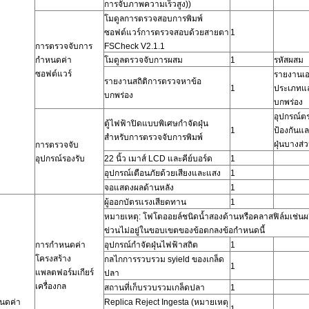
การจับภาพความเร็วสูง))
โมดูลการตรวจสอบการพิมพ์
ซอฟต์แวร์การตรวจสอบด้วยสายตา
1
การตรวจจับการ
FSCheck V2.1.1
กำหนดค่า
โมดูลตรวจจับการผสม
1
รหัสผสม
ซอฟต์แวร์
รายงานเอ
รายงานสถิติการตรวจหาข้อ
1
ประเภทแ
บกพร่อง
บกพร่อง
อุปกรณ์ต
ตู้ไฟฟ้าปิดแบบพิเศษกำจัดฝุ่น
1
ป้องกันแล
สำหรับการตรวจจับการพิมพ์
ฝุ่นบางส่
การตรวจจับ
อุปกรณ์รองรับ
22 นิ้ว
เมาส์ LCD และคีย์บอร์ด
1
อุปกรณ์เตือนภัยด้วยเสียงและแสง
1
จอแสดงผลด้านหลัง
1
ผู้ออกบัตรแรงเสียดทาน
1
หมายเหตุ: โฟโตออยล์ชนิดน้ำสองด้านหรือคลาสฟิล์มเช่นผลิ
ข่วนไม่อยู่ในขอบเขตของข้อตกลงข้อกำหนดนี้
การกำหนดค่า
อุปกรณ์กำจัดฝุ่นไฟฟ้าสถิต
1
โครงสร้าง
กลไกการรวบรวม syield ของเกล็ด
1
แพลตฟอร์มเกียร์
ปลา
เครื่องกล
สถานที่เก็บรวบรวมเกล็ดปลา
1
นดค่า
Replica Reject Ingesta (หมายเหตุ