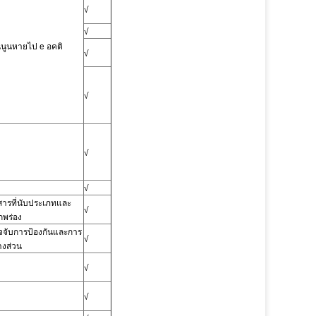
√
√
ันนูนหายไป e
อคติ
√
√
√
√
ารที่นับประเภทและ
√
พร่อง
จจับการป้องกันและการ
√
างส่วน
√
√