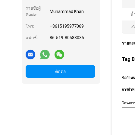
รายชื่อผู้
Muhammad Khan
น้
ติดต่อ:
โทร:
+8615195977069
เน
แฟกซ์:
86-519-80583035
รายละเ
Tag B
ติดต่อ
ข้อกำห
การกำหน
โครงกา