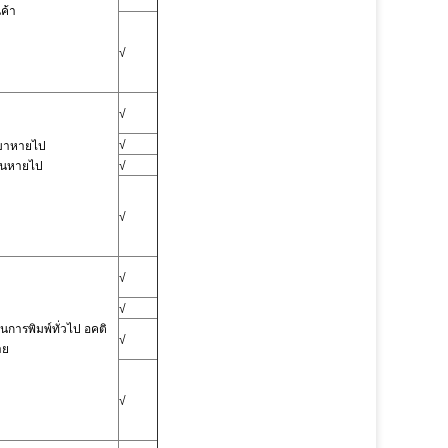
นค้า
√
√
√
เบาหายไป
นูนหายไป
√
√
√
√
นการพิมพ์ทั่วไป
อคติ
√
าย
√