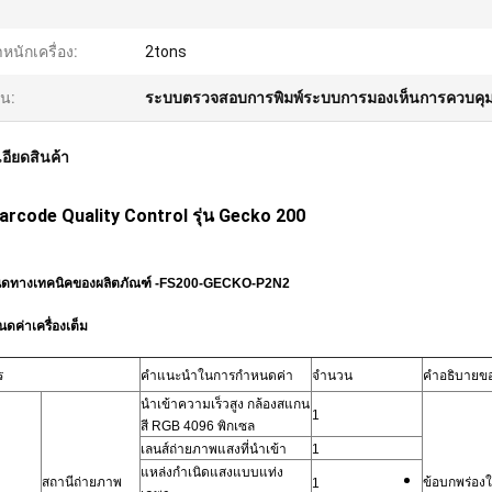
ำหนักเครื่อง:
2tons
้น:
ระบบตรวจสอบการพิมพ์ระบบการมองเห็นการควบคุ
อียดสินค้า
arcode Quality Control รุ่น Gecko 200
นดทางเทคนิคของผลิตภัณฑ์ -FS200-GECKO-P2N2
ดค่าเครื่องเต็ม
ร
คำแนะนำในการกำหนดค่า
จำนวน
คำอธิบายขอ
นำเข้าความเร็วสูง
กล้องสแกน
1
สี RGB 4096 พิกเซล
เลนส์ถ่ายภาพแสงที่นำเข้า
1
แหล่งกำเนิดแสงแบบแท่ง
สถานีถ่ายภาพ
ข้อบกพร่องใ
1