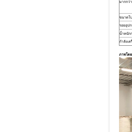
มากกว่า
ขนาดโป
รอยอุปก
น้ำหนัก
กำลังเคร
ภาพโดยย