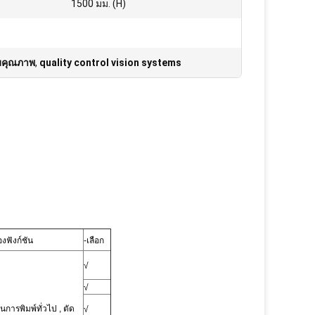
1500 มม. (H)
มคุณภาพ
,
quality control vision systems
งฟังก์ชัน
-เลือก
√
√
นการพิมพ์ทั่วไป
, ตัด
√