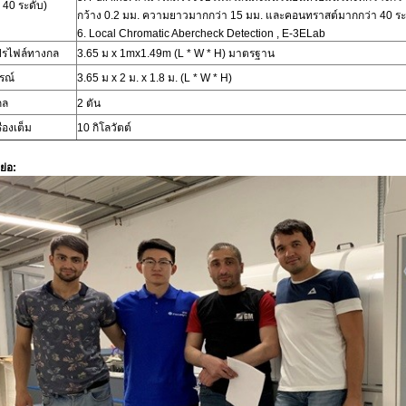
40 ระดับ)
กว้าง 0.2 มม. ความยาวมากกว่า 15 มม. และคอนทราสต์มากกว่า 40 ระ
6.
Local Chromatic Abercheck Detection
, E-3ELab
รไฟล์ทางกล
3.65 ม
x
1mx1.49m (L * W * H) มาตรฐาน
รณ์
3.65 ม
x
2 ม. x 1.8 ม. (L * W * H)
กล
2
ตัน
ื่องเต็ม
10 กิโลวัตต์
่อ: