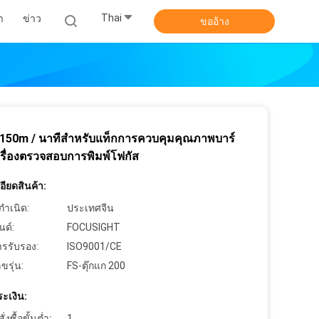
Thai
า
ข่าว
ขออ้าง
150m / นาทีสำหรับแท็กการควบคุมคุณภาพบาร์
ครื่องตรวจสอบการพิมพ์โฟกัส
ียดสินค้า:
กำเนิด:
ประเทศจีน
นด์:
FOCUSIGHT
ารรับรอง:
ISO9001/CE
ขรุ่น:
FS-ตุ๊กแก 200
ะเงิน:
งซื้อขั้นต่ำ:
1