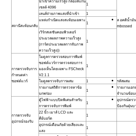
นำเข้าความเร็วสูง
กล้องสแกน
1
เซลล์ 4096
เลนส์ถ่ายภาพแสงที่นำเข้า
1
แหล่งกำเนิดแสงสะท้อนเฉพาะ
ล
อคติน้ำม
1
สถานีสะท้อนกลับ
.
mbossed
เวิร์กสเตชันคอมพิวเตอร์
ประมวลผลภาพความเร็วสูง
1
(การ์ดประมวลผลการจับภาพ
ความเร็วสูง))
โมดูลการตรวจสอบการพิมพ์
ซอฟต์แวร์การตรวจสอบการ
1
การตรวจจับการ
มองเห็นโดยเฉพาะ
FSCheck
กำหนดค่า
V2.1.1
ซอฟต์แวร์
โมดูลตรวจจับการผสม
1
รหัสผสม
รายงานสถิติการตรวจหาข้อ
รายงานเอกส
1
บกพร่อง
จำนวนข้อบก
ตู้ไฟฟ้าแบบปิดพิเศษสำหรับ
อุปกรณ์ตรว
1
การตรวจจับการพิมพ์
ป้องกันฝุ่นบ
22 นิ้ว
เมาส์ LCD และ
การตรวจจับ
1
คีย์บอร์ด
อุปกรณ์รองรับ
อุปกรณ์เตือนภัยด้วยเสียงและ
1
แสง