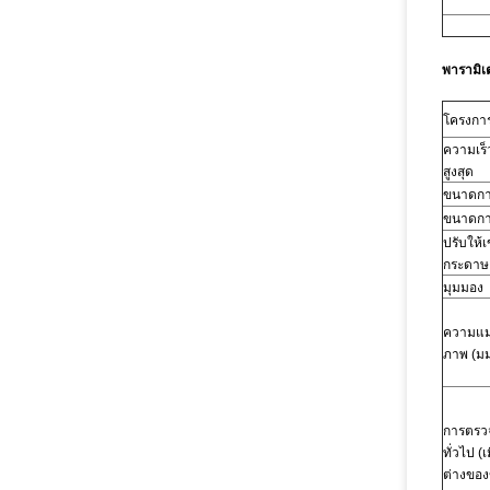
พารามิเต
โครงกา
ความเร
สูงสุด
ขนาดการ
ขนาดการ
ปรับให้เ
กระดาษ
มุมมอง
ความแม
ภาพ
(มม
การตรวจ
ทั่วไป (
ต่างของ