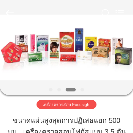
-
2026
Focusight
Technology
Co.,Ltd.
All
Rights
Reserved.
บ้าน
สินค้า
เกี่ยว
กับ
เรา
เครื่องตรวจสอบ Focusight
ขนาดแผ่นสูงสุดการปฏิเสธแยก 500
ทัวร์
มม., เครื่องตรวจสอบโฟกัสแบบ 3.5 ตัน