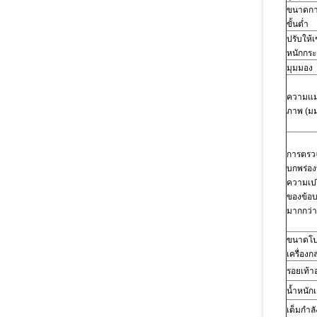
ขนาดกา
ขั้นต่ำ
ปรับให้เ
หนักกร
มุมมอง
ความแม
ภาพ
(มม
การตรวจ
บกพร่องท
ความเปร
ของข้อบ
มากกว่
ขนาดโป
เครื่องก
รอยเท้า
น้ำหนักเ
เต็มกำลั