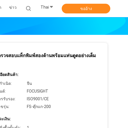
Thai
า
ข่าว
ขออ้าง
รวจสอบแท็กพิมพ์สองด้านพร้อมแท่นดูดอย่างเต็ม
ียดสินค้า:
กำเนิด:
จีน
นด์:
FOCUSIGHT
ารรับรอง:
ISO9001/CE
ขรุ่น:
FS-ตุ๊กแก-200
ะเงิน:
งซื้อขั้นต่ำ:
1