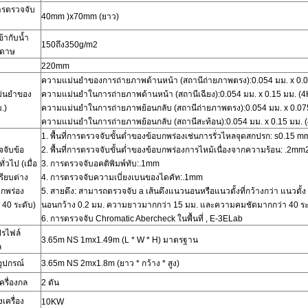
รตรวจจับ
40mm
)
x70mm (ยาว)
ข้ากับน้ำ
150
ถึง
350g/m2
ะดาษ
220mm
ความแม่นยำของการถ่ายภาพด้านหน้า (สถานีถ่ายภาพตรง):
0.054 มม. x 0.0
่นยำของ
ความแม่นยำในการถ่ายภาพด้านหน้า (สถานีเฉียง):
0.054 มม. x 0.15 มม. (4
.)
ความแม่นยำในการถ่ายภาพย้อนกลับ (สถานีถ่ายภาพตรง):
0.054 มม. x 0.07
ความแม่นยำในการถ่ายภาพย้อนกลับ (สถานีสะท้อน):
0.054 มม. x 0.15 มม. (
1.
พื้นที่การตรวจจับขั้นต่ำของข้อบกพร่องเช่นการรั่วไหลจุดสกปรก: s
0.15 m
จับข้อ
2.
พื้นที่การตรวจจับขั้นต่ำของข้อบกพร่องการไหม้เนื่องจากความร้อน:
.2mm
ั่วไป (เมื่อ
3.
การตรวจจับอคติพิมพ์ทับ:
.1mm
ียบต่าง
4.
การตรวจจับความเบี่ยงเบนของไดคัท:
.1mm
กพร่อง
5.
สายดึง: สามารถตรวจจับ a
เส้นดึงแนวนอนหรือแนวตั้งที่กว้างกว่า
แนวตั้ง
า
40 ระดับ)
นอนกว้าง 0.2 มม. ความยาวมากกว่า 15 มม. และความคมชัดมากกว่า 40 ระ
6.
การตรวจจับ Chromatic Abercheck ในพื้นที่
, E-3ELab
รไฟล์
3.65m
NS
1mx1.49m (L * W * H) มาตรฐาน
ล
อุปกรณ์
3.65m
NS
2mx1.8m (ยาว * กว้าง * สูง)
ครื่องกล
2
ตัน
งเครื่อง
10KW