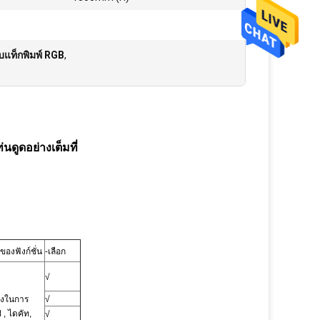
แท็กพิมพ์ RGB
,
ูดอย่างเต็มที่
องฟังก์ชั่น
-เลือก
√
องในการ
√
ป
, ไดคัท,
√