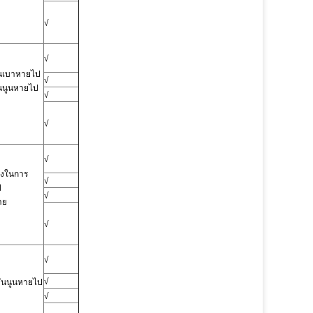
√
√
ันเบาหายไป
√
ันนูนหายไป
√
√
√
องในการ
√
ป
√
าย
√
√
√
มันนูนหายไป
√