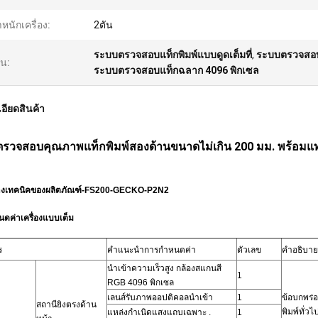
ำหนักเครื่อง:
2ตัน
ระบบตรวจสอบแท็กพิมพ์แบบดูดเต็มที่
,
ระบบตรวจสอบ
้น:
ระบบตรวจสอบแท็กฉลาก 4096 พิกเซล
อียดสินค้า
รวจสอบคุณภาพแท็กพิมพ์สองด้านขนาดไม่เกิน 200 มม. พร้อมแท่นด
ทางเทคนิคของผลิตภัณฑ์-FS200-GECKO-P2N2
ดค่าเครื่องแบบเต็ม
ร
คำแนะนำการกำหนดค่า
ตัวเลข
คำอธิบายข
นำเข้าความเร็วสูง
กล้องสแกนสี
1
RGB 4096 พิกเซล
เลนส์รับภาพออปติคอลนำเข้า
1
ข้อบกพร่
สถานียิงตรงด้าน
พิมพ์ทั่วไ
แหล่งกำเนิดแสงแถบเฉพาะ
.
1