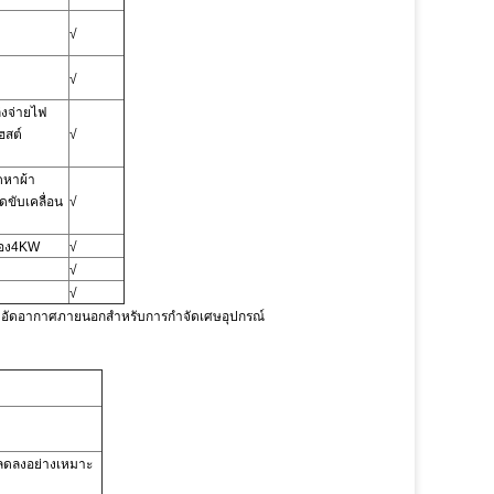
√
√
่งจ่ายไฟ
ฮสต์
√
ดหาผ้า
ดขับเคลื่อน
√
อง
4KW
√
√
√
่องอัดอากาศภายนอกสำหรับการกำจัดเศษอุปกรณ์
ลดลงอย่างเหมาะ