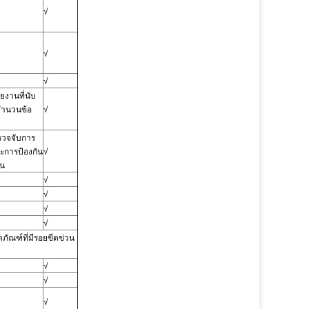
√
√
√
ยงานที่นับ
จำนวนข้อ
√
รวจจับการ
ะการป้องกัน
√
วน
√
√
√
√
ตภัณฑ์ที่มีรอยขีดข่วน
√
√
√