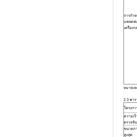
การกำห
แพลตฟอ
เครื่องก
หมายเหต
2.3 พารา
โครงกา
ความเร
ตรวจจับ
ขนาดกา
สูงสุด