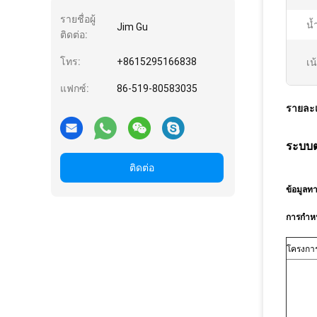
รายชื่อผู้
น้
Jim Gu
ติดต่อ:
โทร:
+8615295166838
เน
แฟกซ์:
86-519-80583035
รายละเ
ระบบต
ติดต่อ
ข้อมูล
การกำหน
โครงกา