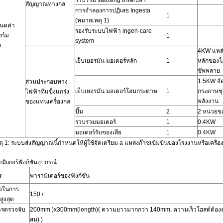
รวบรวม satosing เกล็ดปลา
สัญญาณทางกล
การจำลองการปฏิเสธ Ingesta
1
(หมายเหตุ
1)
นดค่า
รองรับระบบไฟฟ้า ingen-care
ร์ม
1
system
ล
4KW
แหล
เย็บเยอรมัน
มอเตอร์หลัก
1
หลักของโ
ซัพพลาย
1.5KW
จั
ส่วนประกอบทาง
เย็บเยอรมัน
มอเตอร์โอนกระดาษ
1
กระดาษชุ
ไฟฟ้าที่แข็งแกร่ง
พลังงาน
ของแท่นเครื่องกล
ปั๊ม
2
2
หน่วยข
รวบรวมมอเตอร์
1
0.4KW
มอเตอร์รับของเสีย
1
0.4KW
ุ 1: ระบบส่งสัญญาณนี้กำหนดให้ผู้ใช้จัดเตรียม a
แหล่งก๊าซเข้มข้นของโรงงานหรือเครื
มิเตอร์ฟังก์ชันอุปกรณ์
ร
พารามิเตอร์ของฟังก์ชัน
็วในการ
150
/
สูงสุด
รตรวจจับ
200mm
)
x300mm(length)( ความยาวมากกว่า 140mm, ความเร็วโฮสต์ต้อง
สม) )