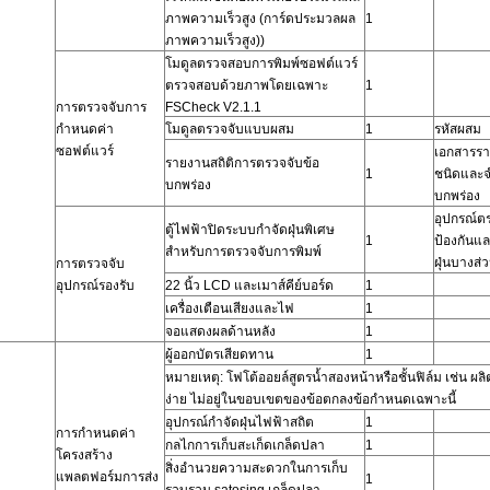
ภาพความเร็วสูง
(การ์ดประมวลผล
1
ภาพความเร็วสูง))
โมดูลตรวจสอบการพิมพ์ซอฟต์แวร์
ตรวจสอบด้วยภาพโดยเฉพาะ
1
การตรวจจับการ
FSCheck V2.1.1
กำหนดค่า
โมดูลตรวจจับแบบผสม
1
รหัสผสม
ซอฟต์แวร์
เอกสารรา
รายงานสถิติการตรวจจับข้อ
1
ชนิดและ
บกพร่อง
บกพร่อง
อุปกรณ์ต
ตู้ไฟฟ้าปิดระบบกำจัดฝุ่นพิเศษ
1
ป้องกันแล
สำหรับการตรวจจับการพิมพ์
ฝุ่นบางส่
การตรวจจับ
อุปกรณ์รองรับ
22 นิ้ว
LCD และเมาส์คีย์บอร์ด
1
เครื่องเตือนเสียงและไฟ
1
จอแสดงผลด้านหลัง
1
ผู้ออกบัตรเสียดทาน
1
หมายเหตุ: โฟโต้ออยล์สูตรน้ำสองหน้าหรือชั้นฟิล์ม เช่น ผลิ
ง่าย ไม่อยู่ในขอบเขตของข้อตกลงข้อกำหนดเฉพาะนี้
อุปกรณ์กำจัดฝุ่นไฟฟ้าสถิต
1
การกำหนดค่า
กลไกการเก็บสะเก็ดเกล็ดปลา
1
โครงสร้าง
สิ่งอำนวยความสะดวกในการเก็บ
แพลตฟอร์มการส่ง
1