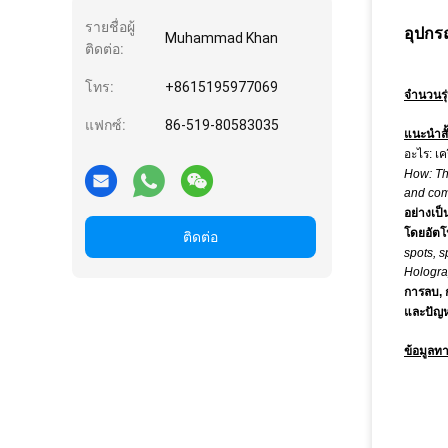
รายชื่อผู้
อุปกร
Muhammad Khan
ติดต่อ:
โทร:
+8615195977069
จำนวนรุ่
แฟกซ์:
86-519-80583035
แนะนำสั้
อะไร: เค
How: Th
and com
อย่างเป
โดยอัตโ
ติดต่อ
spots, 
Holograp
การลบ, 
และปัญห
ข้อมูลท