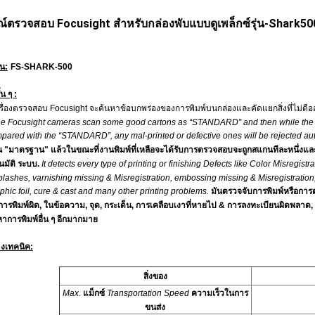
ณ์ตรวจสอบ Focusight สำหรับกล่องพับแบบดูเพล็กซ์รุ่น-Shark50
น:
FS-SHARK-500
น ๆ :
รื่องตรวจสอบ Focusight จะค้นหาข้อบกพร่องของการพิมพ์บนกล่องและคัดแยกสิ่งที่ไม่ดีออก
e Focusight cameras scan some good cartons as “STANDARD” and then while the re
pared with the “STANDARD”, any mal-printed or defective ones will be rejected aut
็น "มาตรฐาน" แล้วในขณะที่งานพิมพ์ที่เหลือจะได้รับการตรวจสอบจะถูกสแกนทีละหนึ่งและ
นมัติ ระบบ.
It detects every type of printing or finishing Defects like Color Misregistra
splashes, varnishing missing & Misregistration, embossing missing & Misregistrati
hic foil, cure & cast and many other printing problems.
มันตรวจจับการพิมพ์หรือการ
การพิมพ์ผิด, ในข้อความ, จุด, กระเด็น, การเคลือบเงาที่หายไป & การลงทะเบียนผิด
าการพิมพ์อื่น ๆ อีกมากมาย
างเทคนิค:
สิ่งของ
Max.
แม็กซ์
Transportation Speed
ความเร็วในการ
ขนส่ง