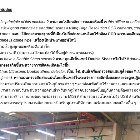
่พบบ่อย
its principle of this machine?
ถาม: อะไรคือหลักการของเครื่องนี้
Is this offline or onli
kes few good cartons as standard, scans it using High Resolution CCD cameras, crea
d ones.
ตอบ: ใช้กล่องมาตรฐานที่ดีเพียงไม่กี่กล่องสแกนโดยใช้กล้อง CCD ความละเอียดสู
ine is offline type.
เครื่องเป็นประเภทออฟไลน์
มเร็วสูงสุดของเครื่องคือเท่าใด
เมตร / นาที (สามารถเปลี่ยนแปลงได้ขึ้นอยู่กับขนาดของงาน)
ou have a Double Sheet sensor?
ถาม: คุณมีเซ็นเซอร์ Double Sheet หรือไม่?
If doub
heet เกิดขึ้นระหว่างการผลิตจะเกิดอะไรขึ้น
it has Ultrasonic Double Sheet detector.
เป็น: ใช่, มันมีเครื่องตรวจจับแผ่นคู่ล้ำของ
If 
rejected.
หากแผ่นตรวจจับสองแผ่นโดยเซ็นเซอร์ในระหว่างการผลิตทั้งสองกล่องจะถูกปฏิเ
าสามารถปรับระดับความอดทนในภูมิภาคต่าง ๆ ของกล่องเพื่อเปิดใช้งานการแยกแยะระหว่า
ช่, เราสามารถปรับระดับความอดทนสำหรับทุกภูมิภาคของกล่องขึ้นอยู่กับความต้องการ qc
าสามารถสร้างรายงานข้อบกพร่อง (รายงาน MIS) ที่สามารถดาวน์โหลดไปยัง USB สำหรับ
้เราสามารถสรุปรายงานข้อบกพร่องสำหรับทุกงานที่มีภาพบกพร่องและรายละเอียดอื่น ๆ