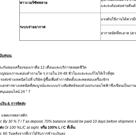
พาวเวอร์ซัพพลาย
และจะต้องต่อสายดิน
แรงดันใช้งานได้ควรมี
ระบบจ่ายอากาศ
อากาศอัดที่สะอาด (คว
นับสนุน:
ระกันของเครื่องของเราคือ 12 เดือนและบริการตลอดชีวิต
ยวชาญของเราจะตอบคำถามใด ๆ ภายใน 24-48 ชั่วโมงและจะแก้ไขให้เร็วที่สุด
ถส่งช่างเทคนิคไปที่ บริษัท ผู้ซื้อเพื่อทำการติดตั้งและทดสอบเครื่องจักร
าเอกสารทางเทคนิคที่สมบูรณ์และแบบร่างสัมพัทธ์ของส่วนประกอบไฟฟ้าซึ่งเขียนเป็นภา
สนุนออนไลน์ 24 * 7
เงิน & การจัดส่ง
: แพคเกจพลาสติก
: By 30 % T / T as deposit, 70% balance should be paid 10 days before shipment.
ส่ง
Or 100 %L/C at sight.
หรือ 100% L / C ที่เห็น
ง: 60 วันหลังจากที่เราได้รับการชำระเงินลง