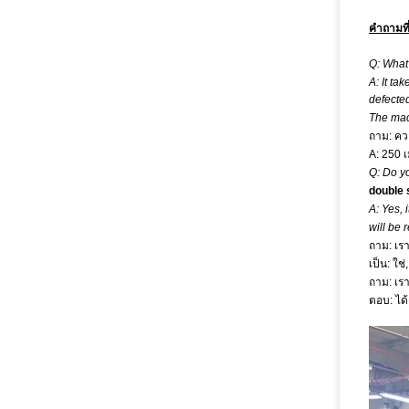
คำถามที
Q: What 
A: It ta
defecte
The mach
ถาม: ควา
A: 250 
Q: Do y
double s
A: Yes, 
will be 
ถาม: เร
เป็น: ใ
ถาม: เร
ตอบ: ได