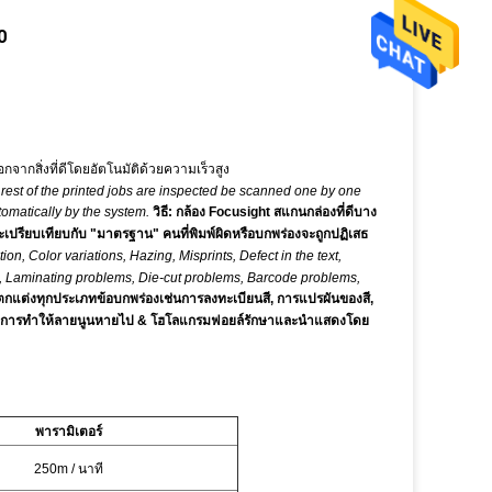
0
จากสิ่งที่ดีโดยอัตโนมัติด้วยความเร็วสูง
st of the printed jobs are inspected be scanned one by one
omatically by the system.
วิธี: กล้อง Focusight สแกนกล่องที่ดีบาง
เปรียบเทียบกับ "มาตรฐาน" คนที่พิมพ์ผิดหรือบกพร่องจะถูกปฏิเสธ
tion, Color variations, Hazing, Misprints, Defect in the text,
on, Laminating problems, Die-cut problems, Barcode problems,
ตกแต่งทุกประเภทข้อบกพร่องเช่นการลงทะเบียนสี, การแปรผันของสี,
พลาด, การทำให้ลายนูนหายไป & โฮโลแกรมฟอยล์รักษาและนำแสดงโดย
พารามิเตอร์
250m / นาที