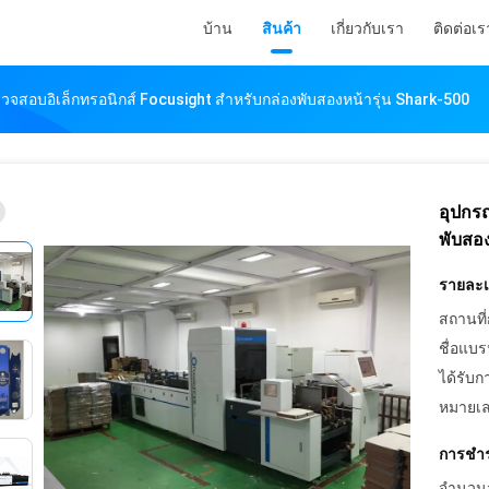
บ้าน
สินค้า
เกี่ยวกับเรา
ติดต่อเร
วจสอบอิเล็กทรอนิกส์ Focusight สำหรับกล่องพับสองหน้ารุ่น Shark-500
อุปกร
พับสอง
รายละเอ
สถานที่
ชื่อแบร
ได้รับก
หมายเล
การชำร
จำนวนสั่