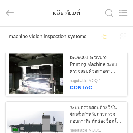
-
2025
Focusight
ผลิตภัณฑ์
Technology
Co.,Ltd.
All
Rights
Reserved.
บ้าน
machine vision inspection systems
สินค้า
ISO9001 Gravure
Printing Machine ระบบ
ตรวจสอบด้วยสายตา
เกี่ยว
Computer Enhanced
negotiable MOQ:1
CONTACT
กับ
เรา
ระบบตรวจสอบด้วยวิชัน
ซิสเต็มสำหรับการตรวจ
สอบการพิมพ์กล่องช็อคโก
ทัวร์
แลต
negotiable MOQ:1