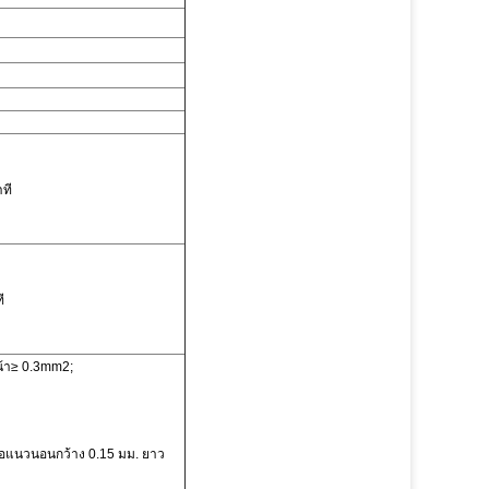
าที
ี
หน้า≥ 0.3mm2;
รือแนวนอนกว้าง 0.15 มม. ยาว