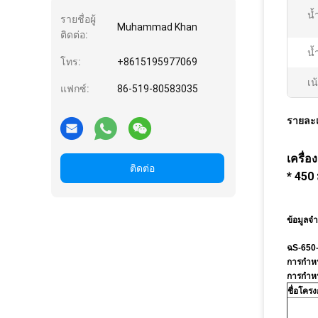
น้
รายชื่อผู้
Muhammad Khan
ติดต่อ:
น้
โทร:
+8615195977069
เน
แฟกซ์:
86-519-80583035
รายละเ
เครื่
ติดต่อ
* 450
ข้อมูลจ
ฉ
S-650
การกำหนด
การกำหน
ชื่อโคร