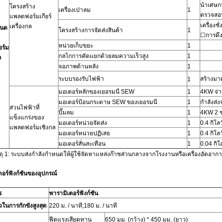
นำเศษกร
โครงสร้าง
เครื่องเป่าลม
1
ตรวจสอบ
แพลตฟอร์มเกียร์
เครื่องชั
เครื่องกล
หนด
โครงสร้างการจัดส่งสินค้า
1
☐การดึง
หน่วยเก็บขยะ
1
ร์ม
กลไกการคัดแยกด้วยลมความเร็วสูง
1
ล
จอภาพด้านหลัง
1
ระบบรองรับไฟฟ้า
สร้างม
1
มอเตอร์หลักของเยอรมนี SEW
1
4KW จ่า
มอเตอร์ป้อนกระดาษ SEW ของเยอรมนี
1
กำลังส่
ส่วนไฟฟ้าที่
ปั๊มลม
1
4KW 2 ช
แข็งแกร่งของ
มอเตอร์หน่วยจัดส่ง
1
0.4 กิโลว
แพลตฟอร์มเชิงกล
มอเตอร์หน่วยปฏิเสธ
1
0.4 กิโลว
มอเตอร์สั่นสะเทือน
1
0.04 กิโ
ุ 1: ระบบส่งกำลังกำหนดให้ผู้ใช้จัดหาแหล่งก๊าซส่วนกลางจากโรงงานหรือเครื่องอัดอาก
อร์ฟังก์ชันของอุปกรณ์
ร
พารามิเตอร์ฟังก์ชัน
วในการกักขังสูงสุด
220 ม. / นาที;180 ม. / นาที
ฟีดแรงเสียดทาน
650 มม. (กว้าง) * 450 มม. (ยาว)