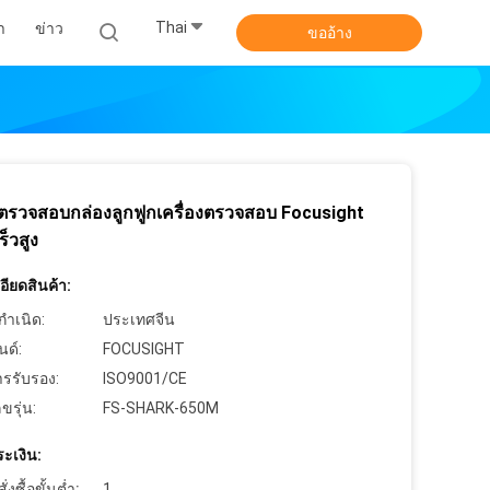
Thai
า
ข่าว
ขออ้าง
องตรวจสอบกล่องลูกฟูกเครื่องตรวจสอบ Focusight
็วสูง
ียดสินค้า:
กำเนิด:
ประเทศจีน
นด์:
FOCUSIGHT
ารรับรอง:
ISO9001/CE
ขรุ่น:
FS-SHARK-650M
ะเงิน:
งซื้อขั้นต่ำ:
1