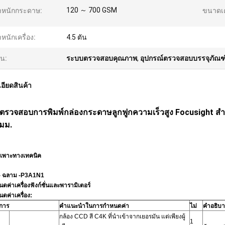
120 ～ 700 GSM
ำหนักกระดาษ:
ขนาดเค
ำหนักเครื่อง:
4.5 ตัน
้น:
ระบบตรวจสอบคุณภาพ
,
อุปกรณ์ตรวจสอบบรรจุภัณฑ
อียดสินค้า
องตรวจสอบการพิมพ์กล่องกระดาษลูกฟูกความเร็วสูง Focusight สำหร
 มม.
ำเพาะทางเทคนิค
- ฉลาม -P3A1N1
ค่าเครื่องฟังก์ชั่นและพารามิเตอร์
ดค่าเครื่อง:
งการ
คำแนะนำในการกำหนดค่า
ไม่
คำอธิบาย
กล้อง CCD สี C4K ที่นำเข้าจากเยอรมัน แต่เพียงผู้
1