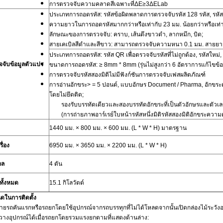
การตรวจจับความคลาดสีเฉพาะที่ΔE≥3ΔELab
ประเภทการถอดรหัส: รหัสข้อผิดพลาดการตรวจจับรหัส 128 รหัส, รหัสใ
ความยาวในการถอดรหัสมากกว่าหรือเท่ากับ 23 มม. น้อยกว่าหรือเท่า
ลักษณะของการตรวจจับ: คราบ, เส้นดึงขาวดำ, ลากหมึก, บิด;
สายเคเบิลสีดำและสีขาว: สามารถตรวจจับความหนา 0.1 มม. สายยา
ประเภทการถอดรหัส: รหัส QR เพื่อตรวจจับรหัสที่ไม่ถูกต้อง, รหัสใหม่,
จับข้อมูลตัวแปร
ขนาดการถอดรหัส: ≥ 8mm * 8mm (รุ่นไม่สูงกว่า 6 อัตราการแก้ไขข้
การตรวจจับรหัสสองมิติไม่มีฟังก์ชันการตรวจจับเฟสผลิตภัณฑ์
การอ่านอักขระ> = 5 ปอนด์, แบบอักษร Document / Pharma, อักขระต่อ
โดยไม่ยึดติด;
รองรับบรรทัดเดียวและสองบรรทัดอักขระที่เป็นตัวอักษรและตัวเ
(การถ่ายภาพอาร์เรย์ใบหน้ารหัสหนึ่งมิติรหัสสองมิติอักขระความ
1440 มม. × 800 มม. × 600 มม. (L * W * H) มาตรฐาน
ื่อง
6950 มม. × 3650 มม. × 2200 มม. (L * W * H)
กล
4 ตัน
ทั้งหมด
15.1 กิโลวัตต์
ดในการติดตั้ง
ายรถคันแรกหรือรถยกโดยใช้อุปกรณ์จากรถบรรทุกที่ไม่ได้โหลดจากนั้นเปิดกล่องไม้ระวังอ
างอุปกรณ์ได้เมื่อรถยกโดยรวมแรงยกตามที่แสดงด้านล่าง: