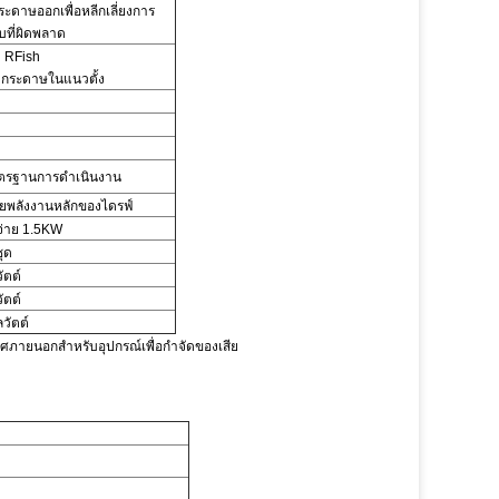
ะดาษออกเพื่อหลีกเลี่ยงการ
ที่ผิดพลาด
่ง RFish
กระดาษในแนวตั้ง
าตรฐานการดำเนินงาน
ยพลังงานหลักของไดรฟ์
งจ่าย 1.5KW
ุด
ัตต์
ัตต์
ลวัตต์
าศภายนอกสำหรับอุปกรณ์เพื่อกำจัดของเสีย