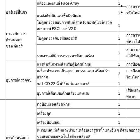
กล้องและเลนส์ Face Array
1
การตรวจ
อาร์เรย์พื้นผิว
รหัสใหม
1
แหล่งกำเนิดแสงพื้นผิวพิเศษ
โมดูลตรวจสอบการพิมพ์สำหรับซอฟต์แวร์ตรวจ
1
สอบภาพ FSCheck V2.0
ตรวจจับการ
การตรวจ
โมดูลตรวจจับรหัสสองมิติ
1
กำหนดค่า
ที่หายไป
ซอฟต์แวร์
สามารถ
1
รายงานสถิติการตรวจหาข้อบกพร่อง
สถิติข้อม
การพิมพ์เฉพาะสำหรับตู้ปิดผนึกฝุ่น
1
การป้อง
เครื่องทำความเย็นอุตสาหกรรมและเครื่องปรับ
การป้อง
2
อากาศ
ร้อนใน
อุปกรณ์ตรวจจับ
จอ LCD 22 นิ้วคีย์บอร์ดและเมาส์
1
เสียงและ
อุปกรณ์เตือนภัยด้วยเสียงและแสง
1
พลาด
ตัวป้อนแรงเสียดทาน
1
เครื่องดูด
1
เครื่องป้อนผสม
1
หมายเหตุ: ฟิล์มและน้ำยาเคลือบเงาสูตรน้ำและอื่น ๆ ที่ง่ายต่อการ
ขอบเขตของเทคโนโลยีการเสียดสี
การกำหนดค่า