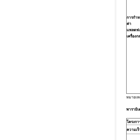
การกำ
ค่า
แพลตฟอ
เครื่องก
หมายเหต
พารามิเต
โครงกา
ความเร็