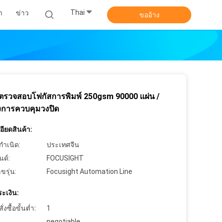
Thai
า
ข่าว
ขออ้าง
องตรวจสอบโฟกัสการพิมพ์ 250gsm 90000 แผ่น /
มงการควบคุมวงปิด
ียดสินค้า:
กำเนิด:
ประเทศจีน
นด์:
FOCUSIGHT
ขรุ่น:
Focusight Automation Line
ะเงิน:
งซื้อขั้นต่ำ:
1
negotiable