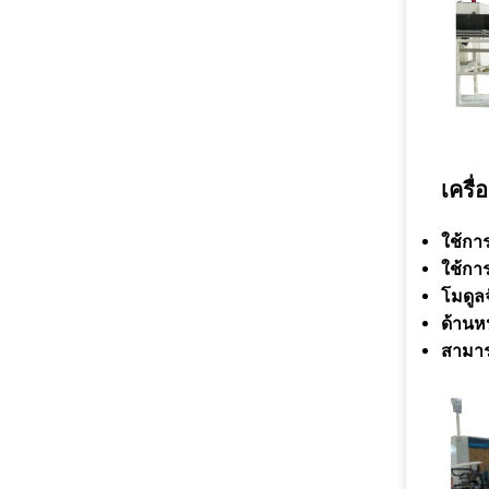
เครื
ใช้กา
ใช้กา
โมดูลจ
ด้านห
สามาร