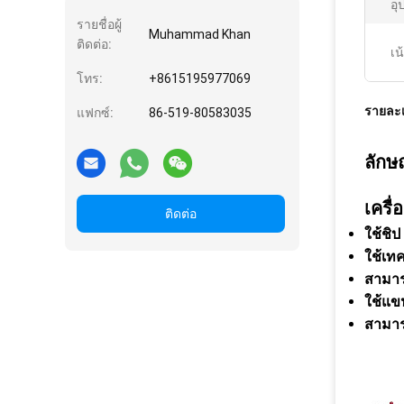
อุ
รายชื่อผู้
Muhammad Khan
ติดต่อ:
เน
โทร:
+8615195977069
รายละเ
แฟกซ์:
86-519-80583035
ลักษ
เครื
ติดต่อ
ใช้ชิ
ใช้เท
สามาร
ใช้แข
สามาร