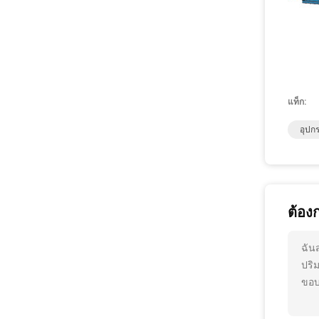
แท็ก:
อุปก
ต้อง
ฉัน
ปริ
ขอบ